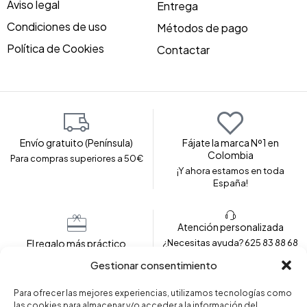
Aviso legal
Entrega
Condiciones de uso
Métodos de pago
Política de Cookies
Contactar
Envío gratuito (Península)
Fájate la marca Nº1 en
Colombia
Para compras superiores a 50€
¡Y ahora estamos en toda
España!
Atención personalizada
El regalo más práctico
¿Necesitas ayuda? 625 83 88 68
Envolvemos tu prenda para
Gestionar consentimiento
regalar
Para ofrecer las mejores experiencias, utilizamos tecnologías como
las cookies para almacenar y/o acceder a la información del