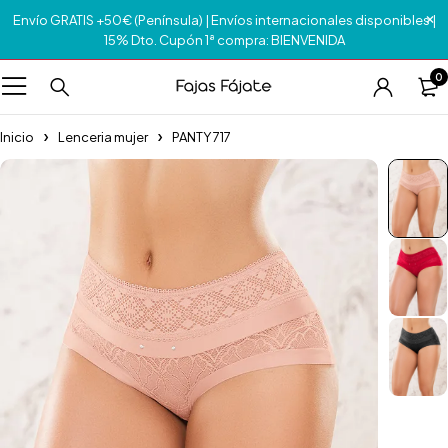
Envío GRATIS +50€ (Península) | Envíos internacionales disponibles |
15% Dto. Cupón 1ª compra: BIENVENIDA
0
Inicio
Lenceria mujer
PANTY 717