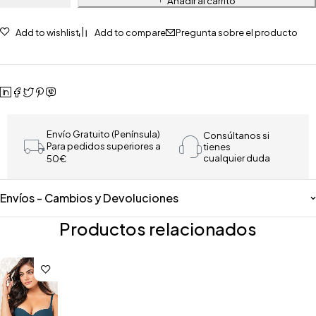
Añadir al carrito
Add to wishlist
Add to compare
Pregunta sobre el producto
Envío Gratuito (Península)
Consúltanos si
Para pedidos superiores a
tienes
cualquier duda
50€
Envíos - Cambios y Devoluciones
Productos relacionados