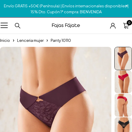
Envío GRATIS +50€ (Península) | Envíos internacionales disponibles |
15% Dto. Cupón 1ª compra: BIENVENIDA
0
Inicio
Lenceria mujer
Panty 10110