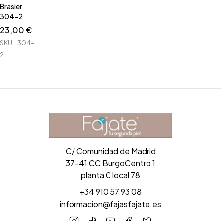
Brasier
304-2
23,00
€
SKU
304-
2
C/ Comunidad de Madrid
37-41 CC BurgoCentro 1
planta 0 local 78
+34 910 57 93 08
informacion@fajasfajate.es