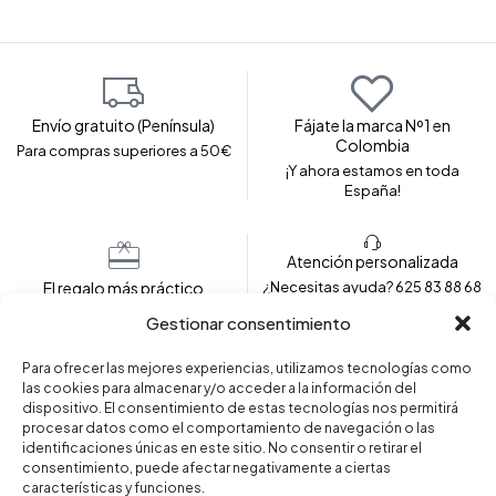
Envío gratuito (Península)
Fájate la marca Nº1 en
Colombia
Para compras superiores a 50€
¡Y ahora estamos en toda
España!
Atención personalizada
El regalo más práctico
¿Necesitas ayuda? 625 83 88 68
Envolvemos tu prenda para
Gestionar consentimiento
regalar
Para ofrecer las mejores experiencias, utilizamos tecnologías como
las cookies para almacenar y/o acceder a la información del
dispositivo. El consentimiento de estas tecnologías nos permitirá
Copyright © 2024 – Fajas Fájate. Todos los derechos
procesar datos como el comportamiento de navegación o las
reservados.
identificaciones únicas en este sitio. No consentir o retirar el
consentimiento, puede afectar negativamente a ciertas
características y funciones.