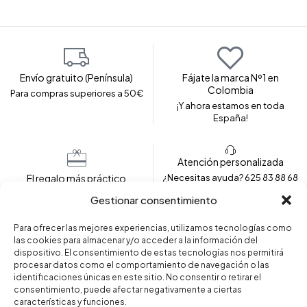
Envío gratuito (Península)
Fájate la marca Nº1 en
Colombia
Para compras superiores a 50€
¡Y ahora estamos en toda
España!
Atención personalizada
El regalo más práctico
¿Necesitas ayuda? 625 83 88 68
Envolvemos tu prenda para
Gestionar consentimiento
regalar
Para ofrecer las mejores experiencias, utilizamos tecnologías como
las cookies para almacenar y/o acceder a la información del
dispositivo. El consentimiento de estas tecnologías nos permitirá
Copyright © 2024 – Fajas Fájate. Todos los derechos
procesar datos como el comportamiento de navegación o las
reservados.
identificaciones únicas en este sitio. No consentir o retirar el
consentimiento, puede afectar negativamente a ciertas
características y funciones.