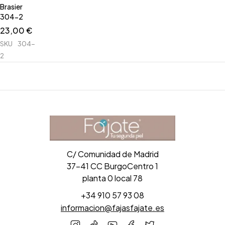
Brasier
304-2
23,00
€
SKU
304-
2
C/ Comunidad de Madrid
37-41 CC BurgoCentro 1
planta 0 local 78
+34 910 57 93 08
informacion@fajasfajate.es