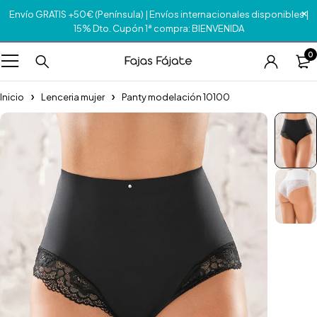
Envío GRATIS +50€ (Península) | Envíos internacionales disponibles |
15% Dto. Cupón 1ª compra: BIENVENIDA
0
Inicio
Lenceria mujer
Panty modelación 10100