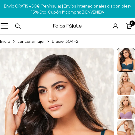
Envío GRATIS +50€ (Península) | Envíos internacionales disponibles |
15% Dto. Cupón 1ª compra: BIENVENIDA
0
Inicio
Lenceria mujer
Brasier 304-2