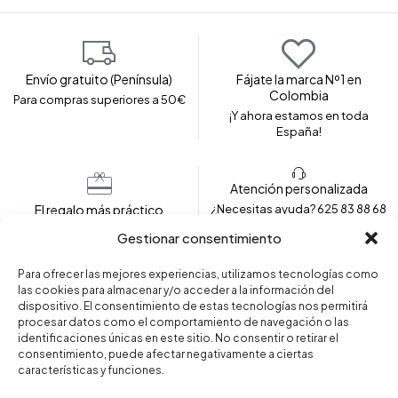
Envío gratuito (Península)
Fájate la marca Nº1 en
Colombia
Para compras superiores a 50€
¡Y ahora estamos en toda
España!
Atención personalizada
El regalo más práctico
¿Necesitas ayuda? 625 83 88 68
Envolvemos tu prenda para
Gestionar consentimiento
regalar
Para ofrecer las mejores experiencias, utilizamos tecnologías como
las cookies para almacenar y/o acceder a la información del
dispositivo. El consentimiento de estas tecnologías nos permitirá
Copyright © 2024 – Fajas Fájate. Todos los derechos
procesar datos como el comportamiento de navegación o las
reservados.
identificaciones únicas en este sitio. No consentir o retirar el
consentimiento, puede afectar negativamente a ciertas
características y funciones.