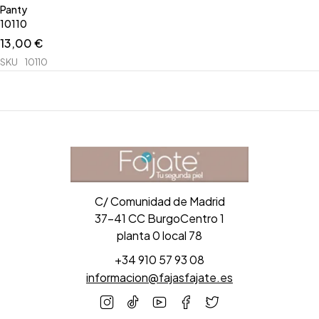
Panty
10110
13,00
€
SKU
10110
C/ Comunidad de Madrid
37-41 CC BurgoCentro 1
planta 0 local 78
+34 910 57 93 08
informacion@fajasfajate.es