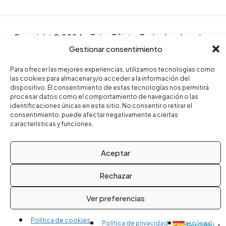
Copyright © 2024 – Fajas Fájate. Todos los derechos
Gestionar consentimiento
reservados.
Para ofrecer las mejores experiencias, utilizamos tecnologías como
las cookies para almacenar y/o acceder a la información del
dispositivo. El consentimiento de estas tecnologías nos permitirá
procesar datos como el comportamiento de navegación o las
identificaciones únicas en este sitio. No consentir o retirar el
consentimiento, puede afectar negativamente a ciertas
características y funciones.
Compare
(0)
Aceptar
Rechazar
Compare
Remove all products
Ver preferencias
Política de cookies
Política de privacidad
Aviso legal
Español
▼