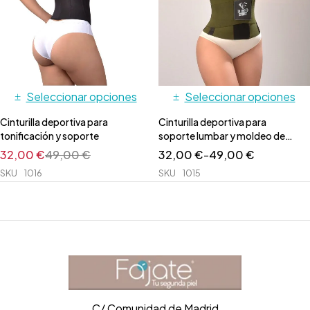
Seleccionar opciones
Seleccionar opciones
Cinturilla deportiva para
Cinturilla deportiva para
tonificación y soporte
soporte lumbar y moldeo de
silueta
32,00
€
49,00
€
32,00
€
-
49,00
€
SKU
1016
SKU
1015
C/ Comunidad de Madrid