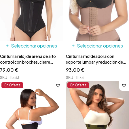
Seleccionar opciones
Seleccionar opciones
Cinturilla reloj de arena de alto
Cinturilla moldeadora con
control con broches, cierre
soporte lumbar y reducción de
invisible y varillas
talla
79,00
€
93,00
€
SKU
11533
SKU
11173
En Oferta
En Oferta