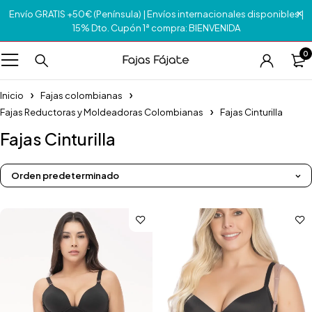
Envío GRATIS +50€ (Península) | Envíos internacionales disponibles |
15% Dto. Cupón 1ª compra: BIENVENIDA
0
Inicio
Fajas colombianas
Fajas Reductoras y Moldeadoras Colombianas
Fajas Cinturilla
Fajas Cinturilla
Orden predeterminado