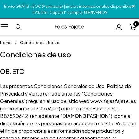
Envío GRATIS +50€ (Península) | Envíos internacionales disponibles |
15% Dto. Cupón 1ª compra: BIENVENIDA
0
Home
Condiciones de uso
Condiciones de uso
OBJETO
Las presentes Condiciones Generales de Uso, Política de
Privacidad y Venta (en adelante, las “Condiciones
Generales”) regulan el uso del sitio web www.fajasfajate.es
(en adelante, el Sitio Web) que Diamond Fashion S.L.
B87590642 (en adelante “
DIAMOND FASHION
“), pone a
disposición de las personas que accedan a su Sitio Web con
el fin de proporcionales información sobre productos y
servicios, propios y/o de terceros colaboradores, y