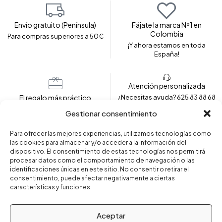
Envío gratuito (Península)
Fájate la marca Nº1 en
Colombia
Para compras superiores a 50€
¡Y ahora estamos en toda
España!
Atención personalizada
El regalo más práctico
¿Necesitas ayuda? 625 83 88 68
Envolvemos tu prenda para
Gestionar consentimiento
regalar
Para ofrecer las mejores experiencias, utilizamos tecnologías como
las cookies para almacenar y/o acceder a la información del
dispositivo. El consentimiento de estas tecnologías nos permitirá
Copyright © 2024 – Fajas Fájate. Todos los derechos
procesar datos como el comportamiento de navegación o las
reservados.
identificaciones únicas en este sitio. No consentir o retirar el
consentimiento, puede afectar negativamente a ciertas
características y funciones.
Aceptar