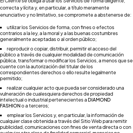
El Cliente se obliga a usar los Servicios de forma diligente,
correcta y lícita y, en particular, a título meramente
enunciativo y no limitativo, se compromete a abstenerse de:
utilizar los Servicios de forma, con fines o efectos
contrarios a la ley, a la moral y a las buenas costumbres
generalmente aceptadas o al orden público;
reproducir o copiar, distribuir, permitir el acceso del
público a través de cualquier modalidad de comunicación
pública, transformar o modificar los Servicios, a menos que se
cuente con la autorización del titular de los
correspondientes derechos o ello resulte legalmente
permitido;
realizar cualquier acto que pueda ser considerado una
vulneración de cualesquiera derechos de propiedad
intelectual o industrial pertenecientes a
DIAMOND
FASHION
o a terceros;
emplear los Servicios y, en particular, la información de
cualquier clase obtenida a través del Sitio Web para remitir
publicidad, comunicaciones con fines de venta directa o con
cualquier otra clase de finalidad comercial, mensajes no