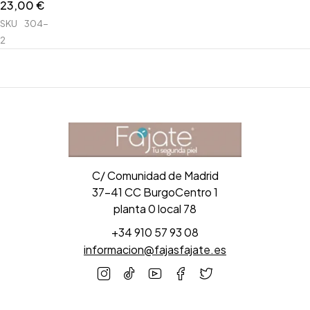
23,00
€
SKU
304-
2
C/ Comunidad de Madrid
37-41 CC BurgoCentro 1
planta 0 local 78
+34 910 57 93 08
informacion@fajasfajate.es