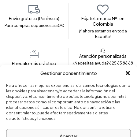
Envío gratuito (Península)
Fájate la marca Nº1 en
Colombia
Para compras superiores a 50€
¡Y ahora estamos en toda
España!
Atención personalizada
El regalo más práctico
¿Necesitas ayuda? 625 83 88 68
Envolvemos tu prenda para
Gestionar consentimiento
regalar
Para ofrecer las mejores experiencias, utilizamos tecnologías como
las cookies para almacenar y/o acceder a la información del
dispositivo. El consentimiento de estas tecnologías nos permitirá
Copyright © 2024 – Fajas Fájate. Todos los derechos
procesar datos como el comportamiento de navegación o las
reservados.
identificaciones únicas en este sitio. No consentir o retirar el
consentimiento, puede afectar negativamente a ciertas
características y funciones.
Aceptar