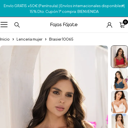
Envío GRATIS +50€ (Península) | Envíos internacionales disponibles |
15% Dto. Cupón 1ª compra: BIENVENIDA
0
Inicio
Lenceria mujer
Brasier 10065