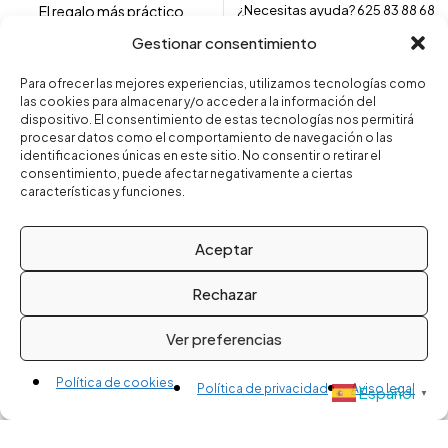
El regalo más práctico
¿Necesitas ayuda? 625 83 88 68
Envolvemos tu prenda para
Gestionar consentimiento
regalar
Para ofrecer las mejores experiencias, utilizamos tecnologías como
las cookies para almacenar y/o acceder a la información del
dispositivo. El consentimiento de estas tecnologías nos permitirá
Copyright © 2024 – Fajas Fájate. Todos los derechos
procesar datos como el comportamiento de navegación o las
reservados.
identificaciones únicas en este sitio. No consentir o retirar el
consentimiento, puede afectar negativamente a ciertas
características y funciones.
Aceptar
Rechazar
Compare
(0)
Ver preferencias
Política de cookies
Política de privacidad
Aviso legal
Español
▼
Compare
Remove all products