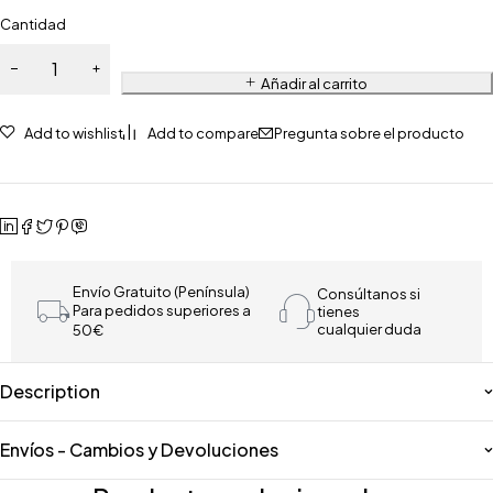
Cantidad
Añadir al carrito
Add to wishlist
Add to compare
Pregunta sobre el producto
Envío Gratuito (Península)
Consúltanos si
Para pedidos superiores a
tienes
cualquier duda
50€
Description
Envíos - Cambios y Devoluciones