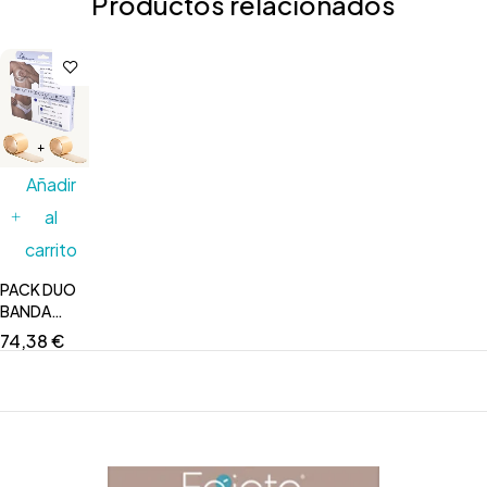
Productos relacionados
Añadir
al
carrito
PACK DUO
BANDA
CICATRIZANTE
74,38
€
SILICONA
REUTILIZABLE