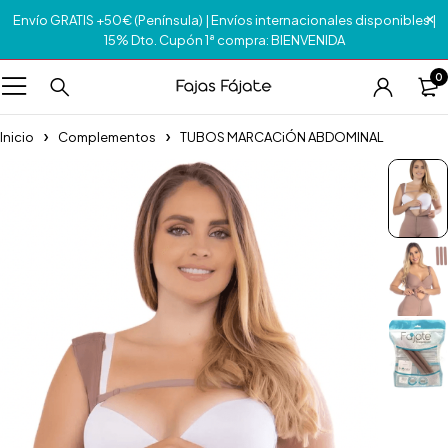
Envío GRATIS +50€ (Península) | Envíos internacionales disponibles |
15% Dto. Cupón 1ª compra: BIENVENIDA
0
Inicio
Complementos
TUBOS MARCACiÓN ABDOMINAL