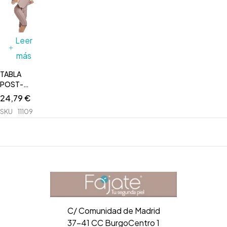
Leer
más
TABLA
POST-
QUIRURGICA
24,79
€
UNISEX
SKU
11109
C/ Comunidad de Madrid
37-41 CC BurgoCentro 1