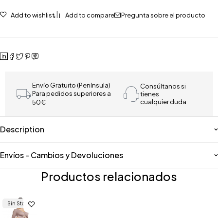
Add to wishlist
Add to compare
Pregunta sobre el producto
Envío Gratuito (Península)
Consúltanos si
Para pedidos superiores a
tienes
cualquier duda
50€
Description
Envíos - Cambios y Devoluciones
Productos relacionados
Sin Stock