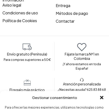
Aviso legal
Entrega
Condiciones de uso
Métodos de pago
Política de Cookies
Contactar
Envío gratuito (Península)
Fájate la marca Nº1 en
Colombia
Para compras superiores a 50€
¡Y ahora estamos en toda
España!
Atención personalizada
El regalo más práctico
¿Necesitas ayuda? 625 83 88 68
Envolvemos tu prenda para
Gestionar consentimiento
regalar
Para ofrecer las mejores experiencias, utilizamos tecnologías como