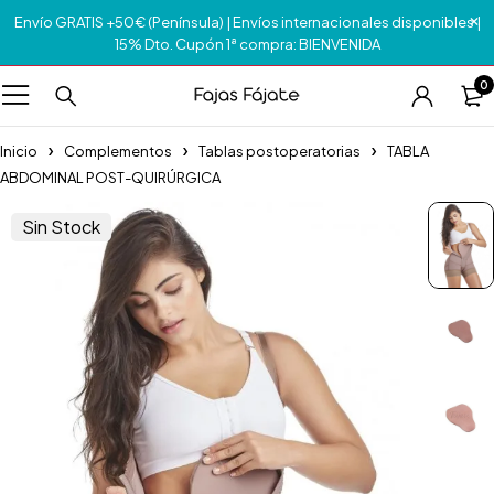
Envío GRATIS +50€ (Península) | Envíos internacionales disponibles |
15% Dto. Cupón 1ª compra: BIENVENIDA
0
Inicio
Complementos
Tablas postoperatorias
TABLA
ABDOMINAL POST-QUIRÚRGICA
Sin Stock